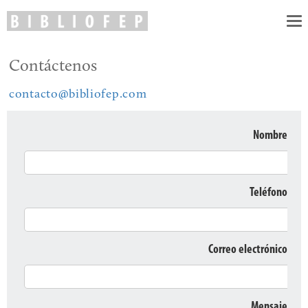
To
nav
Contáctenos
contacto@bibliofep.com
Nombre
Teléfono
Correo electrónico
Mensaje