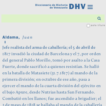
Diccionario de Historia
Toggle
de Venezuela
navigatio
solo título
Aldama,
Juan
Jefe realista del arma de caballería; el 5 de abril de
1817 invadió la ciudad de Barcelona y el 7, por orden
del general Pablo Morillo, tomó por asalto a la Casa
Fuerte, donde sacrificó a quienes resistían. Se halló
en la batalla de Matasiete (31.7.1817) al mando de la
primera división; en octubre de ese año, pasa a
ejercer el mando de la cuarta división del ejército en
el bajo Apure, desde Nutrias hasta San Fernando.
Combatió en los llanos; fue ascendido a brigadier; el
2 de mayo de 1818 se hallaba al mando de la caballería