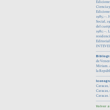
Ediciones
Ciencia y
Ediciones
1985;--. 
Social, 1
del cuer
1981;--. 
residenci
Editorial
INTEVEP
Bibliogr
de Venezu
Míriam. A
la Repúbl
Iconogra
Caracas, 
Caracas, 
Caracas. 
Volver 