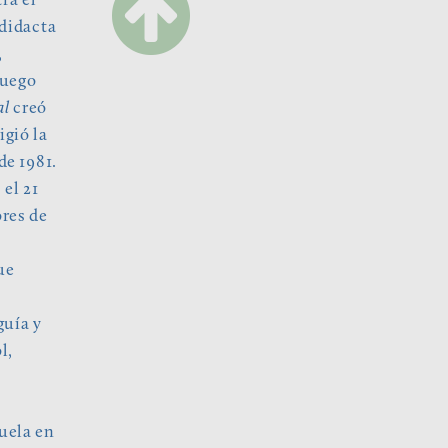
ra el
didacta
,
Luego
al
creó
gió la
de 1981.
el 21
ores de
ue
guía y
l,
,
e
uela en