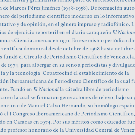
ndicalista y gremialista formó parte de la resistencia cont
 de Marcos Pérez Jiménez (1948-1958). De formación auto
nero del periodismo científico moderno en lo informativo
etativo y de opinión, en el género impreso y radiofónico. 
ños de ejercicio reporteril en el diario caraqueño
El Nacion
mna «Ciencia amena» en 1971. En ese mismo periódico diri
científica dominical desde octubre de 1968 hasta octubre 
s fundó el Círculo de Periodismo Científico de Venezuela, 
l de 1974, para albergar en su seno a periodistas y divulgad
cia y la tecnología. Copatrocinó el establecimiento de la
ión Iberoamericana de Periodismo Científico de la cual f
ente. Fundó en
El Nacional
la cátedra libre de periodismo
ico en la cual se formaron generaciones de relevo; bajo su 
 concurso de Manuel Calvo Hernando, su homólogo españo
ó el I Congreso Iberoamericano de Periodismo Científico
do en Caracas en 1974. Por sus méritos como educador fu
do profesor honorario de la Universidad Central de Venez