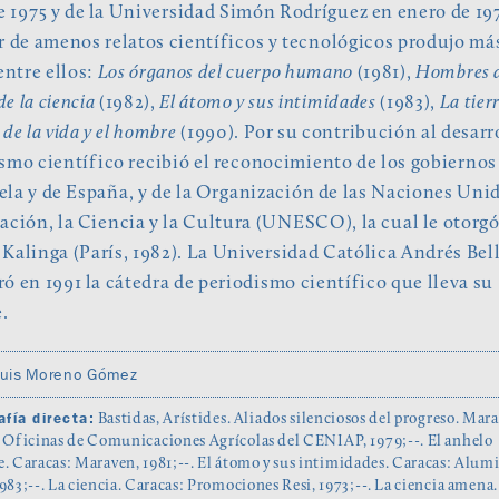
e 1975 y de la Universidad Simón Rodríguez en enero de 19
r de amenos relatos científicos y tecnológicos produjo má
 entre ellos:
Los órganos del cuerpo humano
(1981),
Hombres d
de la ciencia
(1982),
El átomo y sus intimidades
(1983),
La tier
de la vida y el hombre
(1990). Por su contribución al desarr
smo científico recibió el reconocimiento de los gobiernos
la y de España, y de la Organización de las Naciones Uni
ación, la Ciencia y la Cultura (UNESCO), la cual le otorgó
Kalinga (París, 1982). La Universidad Católica Andrés Bel
ó en 1991 la cátedra de periodismo científico que lleva su
.
uis Moreno Gómez
afía directa:
Bastidas, Arístides. Aliados silenciosos del progreso. Mara
l Oficinas de Comunicaciones Agrícolas del CENIAP, 1979;--. El anhelo
. Caracas: Maraven, 1981;--. El átomo y sus intimidades. Caracas: Alumi
983;--. La ciencia. Caracas: Promociones Resi, 1973;--. La ciencia amena.