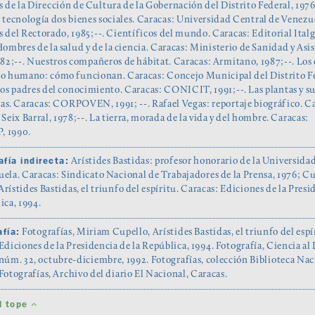
 de la Dirección de Cultura de la Gobernación del Distrito Federal, 1976
 tecnología dos bienes sociales. Caracas: Universidad Central de Venezu
 del Rectorado, 1985;--. Científicos del mundo. Caracas: Editorial Italg
Hombres de la salud y de la ciencia. Caracas: Ministerio de Sanidad y Asi
982;--. Nuestros compañeros de hábitat. Caracas: Armitano, 1987;--. Los
po humano: cómo funcionan. Caracas: Concejo Municipal del Distrito F
Los padres del conocimiento. Caracas: CONICIT, 1991;--. Las plantas y su
as. Caracas: CORPOVEN, 1991; --. Rafael Vegas: reportaje biográfico. C
 Seix Barral, 1978;--. La tierra, morada de la vida y del hombre. Caracas:
, 1990.
afía indirecta:
Arístides Bastidas: profesor honorario de la Universida
ela. Caracas: Sindicato Nacional de Trabajadores de la Prensa, 1976; Cu
rístides Bastidas, el triunfo del espíritu. Caracas: Ediciones de la Presi
ica, 1994.
fía:
Fotografías, Miriam Cupello, Arístides Bastidas, el triunfo del espí
Ediciones de la Presidencia de la República, 1994. Fotografía, Ciencia al 
núm. 32, octubre-diciembre, 1992. Fotografías, colección Biblioteca Nac
Fotografías, Archivo del diario El Nacional, Caracas.
al tope