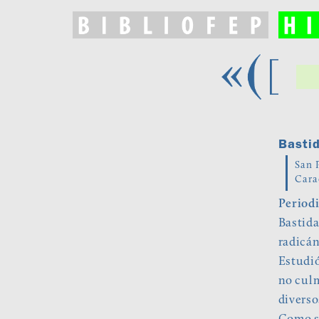
Bastid
San 
Cara
Periodi
Bastida
radicán
Estudió
no culm
diverso