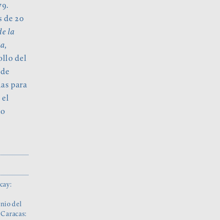
79.
s de 20
e la
ra,
ollo del
 de
das para
 el
lo
cay:
nio del
 Caracas: