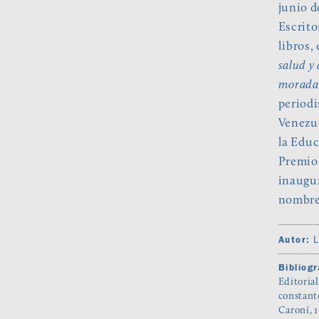
junio d
Escrito
libros,
salud y 
morada 
periodi
Venezue
la Educ
Premio 
inaugur
nombre
L
Autor:
Bibliogr
Editoria
constante
Caroní, 1