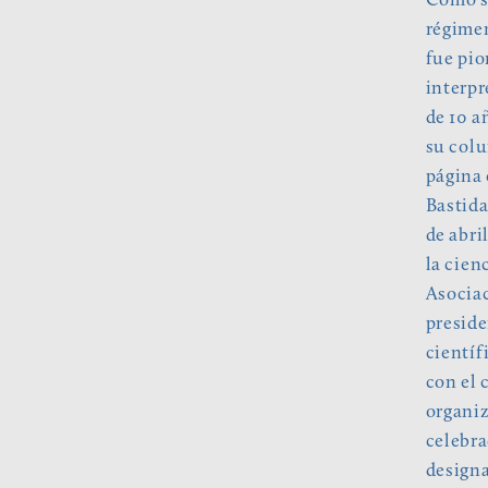
Como si
régimen
fue pio
interpr
de 10 a
su colu
página 
Bastida
de abri
la cien
Asociac
presid
científ
con el
organiz
celebra
designa