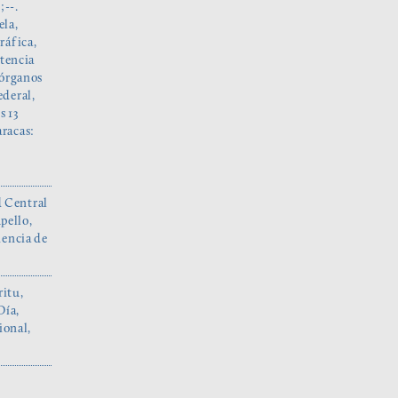
;--.
ela,
ráfica,
stencia
 órganos
ederal,
s 13
aracas:
d Central
pello,
dencia de
ritu,
Día,
ional,