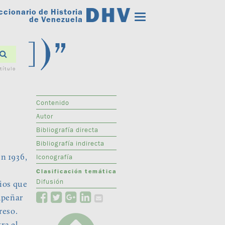
ccionario de Historia
Toggle
de Venezuela
navigation
título
Contenido
Autor
Bibliografía directa
Bibliografía indirecta
Iconografía
en 1936,
Clasificación temática
Difusión
dios que
mpeñar
reso.