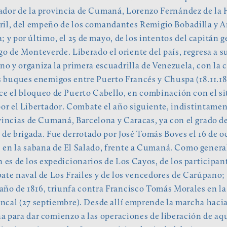
dor de la provincia de Cumaná, Lorenzo Fernández de la 
bril, del empeño de los comandantes Remigio Bobadilla y 
; y por último, el 25 de mayo, de los intentos del capitán g
 de Monteverde. Liberado el oriente del país, regresa a s
no y organiza la primera escuadrilla de Venezuela, con la 
s buques enemigos entre Puerto Francés y Chuspa (18.11.18
ce el bloqueo de Puerto Cabello, en combinación con el si
por el Libertador. Combate el año siguiente, indistintamen
vincias de Cumaná, Barcelona y Caracas, ya con el grado d
 de brigada. Fue derrotado por José Tomás Boves el 16 de o
, en la sabana de El Salado, frente a Cumaná. Como genera
n es de los expedicionarios de Los Cayos, de los participan
ate naval de Los Frailes y de los vencedores de Carúpano;
ño de 1816, triunfa contra Francisco Tomás Morales en la
uncal (27 septiembre). Desde allí emprende la marcha haci
 para dar comienzo a las operaciones de liberación de aq