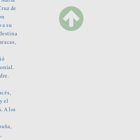
a María
Cruz de
on
 a su
ndestina
aracas,
ió
onial.
dre.
ncés,
y el
. A los
paña,
,