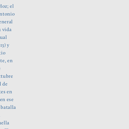
Hoz; el
Antonio
eneral
u vida
cual
13) y
tio
te, en
e
ctubre
l de
tes en
 en ese
 batalla
a
uella