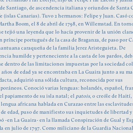
e Fernando Piar Lottyn, hijo de Felipe Piar Lacoli y Juan
de Santiago, de ascendencia italiana y oriundos de Santa 
e (islas Canarias). Tuvo 2 hermanos: Felipe y Juan. Casó c
artha Boom, el 8 de abril de 1798, en Willemstad. En torno
se tejió una leyenda que lo hacía provenir de la unión cla
n príncipe portugués de la casa de Braganza, de paso por C
antuana caraqueña de la familia Jerez Aristeguieta. De
ncia humilde y perteneciente a la casta de los pardos, deb
e dentro de las limitaciones impuestas por la sociedad col
0 años de edad ya se encontraba en La Guaira junto a su ma
acta, adquirió una sólida cultura, reconocida por sus
oráneos. Conoció varias lenguas: holandés, español, fra
 el papiamento de su isla natal; el
patois
, o creóle de Haití, 
 lengua africana hablada en Curazao entre las esclavitudes
 de edad, puso de manifiesto sus inquietudes de libertad y
pó -en La Guaira- en la llamada Conspiración de Gual y Es
a en julio de 1797. Como miliciano de la Guardia Nacional