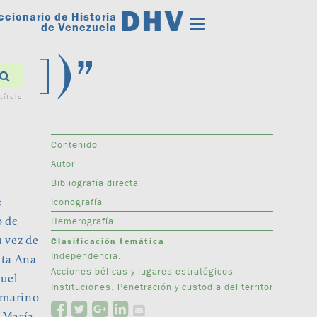
ccionario de Historia
Toggle
de Venezuela
navigation
título
Contenido
Autor
Bibliografía directa
Iconografía
e
Hemerografía
o de
 vez de
Clasificación temática
Independencia.
nta Ana
Acciones bélicas y lugares estratégicos
nuel
Instituciones. Penetración y custodia del territor
 marino