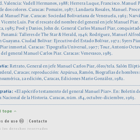
ed. Valencia: Vadell Hermanos, 1988; Herrera Luque, Francisco. Manuel P
de dos colores. Caracas: Pomaire, 1987; Landaeta Rosales, Manuel. Proc
al Manuel Piar. Caracas: Sociedad Bolivariana de Venezuela, 1963; Narv
Vicente Luis. Por el rescate del nombre del general en jefe Manuel Piar.
ca, 1985; Pool y Danies, John de. General Carlos Manuel Piar, conquistad
 Panamá: Talleres de The Star & Herald, 1946; Rodríguez, Manuel Alfre
n Guayana. Ciudad Bolívar: Ejecutivo del Estado Bolívar, 1972; Syers Pia
Piar inmortal. Caracas: Tipografía Universal, 1907; Tour, Antonio Octav
 del general Manuel Carlos Piar. Caracas: Venevasco, 1985.
fía:
Retrato, General en jefe Manuel Carlos Piar, óleo/tela. Salón Elípti
Federal, Caracas; reproducción: Azpúrua, Ramón, Biografías de hombres
noamérica, 2a edición, Caracas, Ediciones Mario González, 1982.
rafía:
«El apócrifo testamento del general Manuel Piar». En: Boletín de
Nacional de la Historia. Caracas, núm. 184, octubre-diciembre, 1963.
al tope
es de uso
Contacto
s los derechos reservados