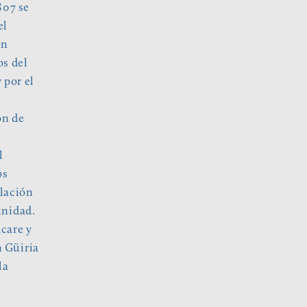
807 se
el
ón
os del
 por el
ón de
l
os
ulación
inidad.
care y
n Güiria
la
e