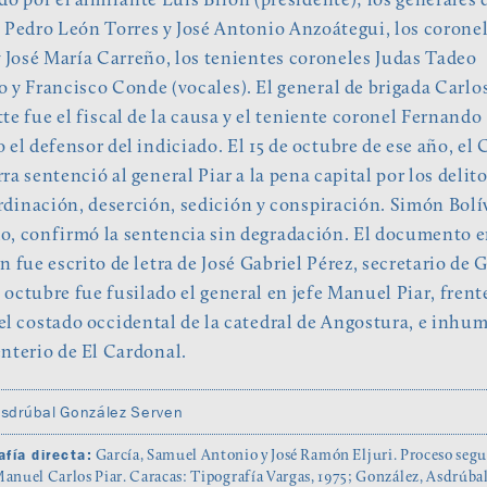
do por el almirante Luis Brión (presidente); los generales 
 Pedro León Torres y José Antonio Anzoátegui, los coronel
 José María Carreño, los tenientes coroneles Judas Tadeo
 y Francisco Conde (vocales). El general de brigada Carlo
te fue el fiscal de la causa y el teniente coronel Fernando
 el defensor del indiciado. El 15 de octubre de ese año, el
ra sentenció al general Piar a la pena capital por los delit
dinación, deserción, sedición y conspiración. Simón Bolív
, confirmó la sentencia sin degradación. El documento 
n fue escrito de letra de José Gabriel Pérez, secretario de 
e octubre fue fusilado el general en jefe Manuel Piar, frent
l costado occidental de la catedral de Angostura, e inhu
nterio de El Cardonal.
sdrúbal González Serven
afía directa:
García, Samuel Antonio y José Ramón Eljuri. Proceso segu
Manuel Carlos Piar. Caracas: Tipografía Vargas, 1975; González, Asdrúba