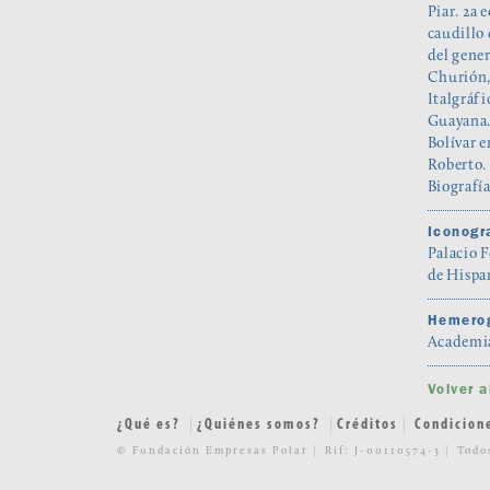
Piar. 2a 
caudillo 
del gener
Churión, 
Italgráfi
Guayana.
Bolívar e
Roberto. 
Biografía
Iconogra
Palacio 
de Hispa
Hemerog
Academia 
Volver 
¿Qué es?
¿Quiénes somos?
Créditos
Condicion
© Fundación Empresas Polar
Rif: J-00110574-3
Todo