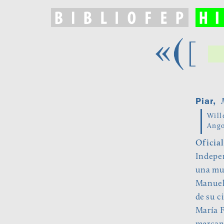
Piar,
M
Will
Ango
Oficial
Indepen
una mul
Manuel 
de su c
María F