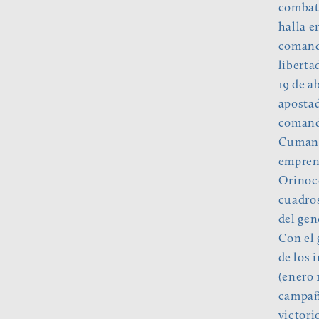
combati
halla e
comando
liberta
19 de a
apostad
comanda
Cumaná
emprend
Orinoco
cuadros
del gen
Con el 
de los 
(enero 
campañ
victori