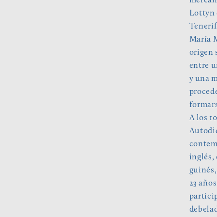
mercant
Lottyn 
Tenerif
María M
origen 
entre u
y una m
procede
formars
A los 1
Autodid
contemp
inglés,
guinés,
23 años
partici
debelad