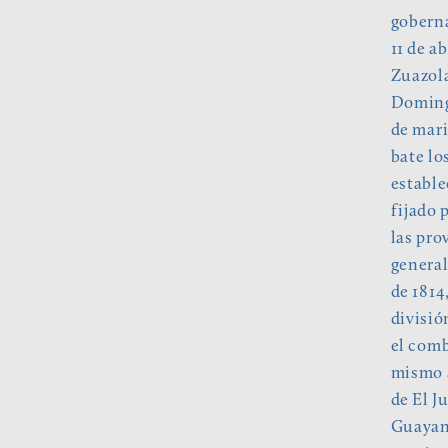
goberna
11 de a
Zuazola
Domingo
de mari
bate lo
estable
fijado 
las pro
general
de 1814
divisió
el comb
mismo a
de El J
Guayana