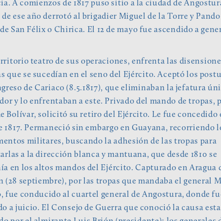
ia. A comienzos de 1817 puso sitio a la ciudad de Angostura
l de ese año derrotó al brigadier Miguel de la Torre y Pando,
 de San Félix o Chirica. El 12 de mayo fue ascendido a gene
erritorio teatro de sus operaciones, enfrenta las disension
as que se sucedían en el seno del Ejército. Aceptó los post
greso de Cariaco (8.5.1817), que eliminaban la jefatura úni
dor y lo enfrentaban a este. Privado del mando de tropas, 
e Bolívar, solicitó su retiro del Ejército. Le fue concedido 
e 1817. Permaneció sin embargo en Guayana, recorriendo l
ntos militares, buscando la adhesión de las tropas para
arlas a la dirección blanca y mantuana, que desde 1810 se
a en los altos mandos del Ejército. Capturado en Aragua 
 (28 septiembre), por las tropas que mandaba el general 
 fue conducido al cuartel general de Angostura, donde fu
o a juicio. El Consejo de Guerra que conoció la causa est