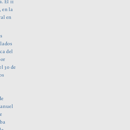
. El 11
 en la
ral en
es
ulados
ca del
por
el 30 de
os
de
Manuel
e
aba