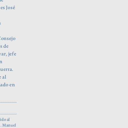
de
es José
s
 Consejo
os de
ar, jefe
en
Guerra.
e al
mado en
ido al
l. Manuel