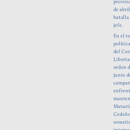
provinc
de abri
batalla
jefe.
En el t
polític
del Con
Liberta
orden d
junio d
campame
enfrent
mantení
Maturín
Cedeño,
sometid