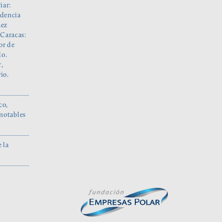
iar:
edencia
áez
 Caracas:
or de
do.
r,
io.
co,
 notables
 la