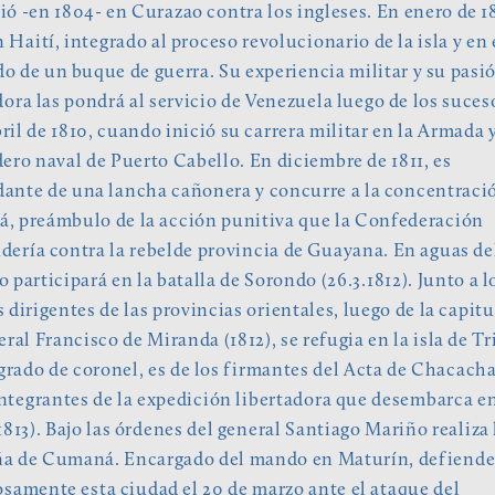
ó -en 1804- en Curazao contra los ingleses. En enero de 1
n Haití, integrado al proceso revolucionario de la isla y en 
 de un buque de guerra. Su experiencia militar y su pasi
dora las pondrá al servicio de Venezuela luego de los suces
bril de 1810, cuando inició su carrera militar en la Armada y
ero naval de Puerto Cabello. En diciembre de 1811, es
nte de una lancha cañonera y concurre a la concentraci
, preámbulo de la acción punitiva que la Confederación
ería contra la rebelde provincia de Guayana. En aguas de
 participará en la batalla de Sorondo (26.3.1812). Junto a l
 dirigentes de las provincias orientales, luego de la capit
eral Francisco de Miranda (1812), se refugia en la isla de Tr
grado de coronel, es de los firmantes del Acta de Chacacha
integrantes de la expedición libertadora que desembarca e
1813). Bajo las órdenes del general Santiago Mariño realiza 
a de Cumaná. Encargado del mando en Maturín, defiend
osamente esta ciudad el 20 de marzo ante el ataque del