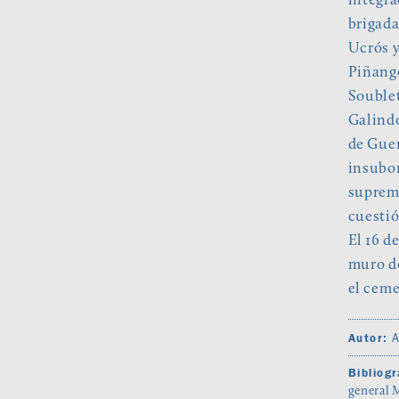
integra
brigada
Ucrós y
Piñango
Soublet
Galindo
de Guer
insubor
supremo
cuestió
El 16 d
muro de
el ceme
A
Autor:
Bibliogr
general 