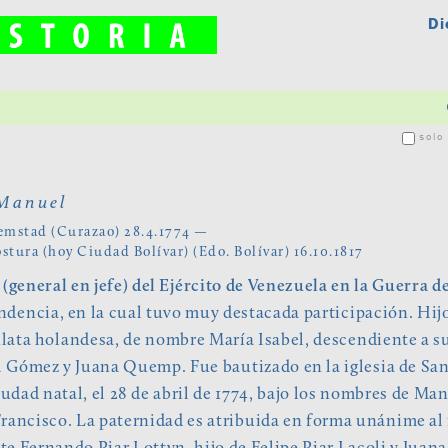
Di
solo 
anuel
emstad (Curazao) 28.4.1774 —
stura (hoy Ciudad Bolívar) (Edo. Bolívar) 16.10.1817
 (general en jefe) del Ejército de Venezuela en la Guerra d
dencia, en la cual tuvo muy destacada participación. Hij
ata holandesa, de nombre María Isabel, descendiente a su
Gómez y Juana Quemp. Fue bautizado en la iglesia de Sa
iudad natal, el 28 de abril de 1774, bajo los nombres de Ma
rancisco. La paternidad es atribuida en forma unánime al