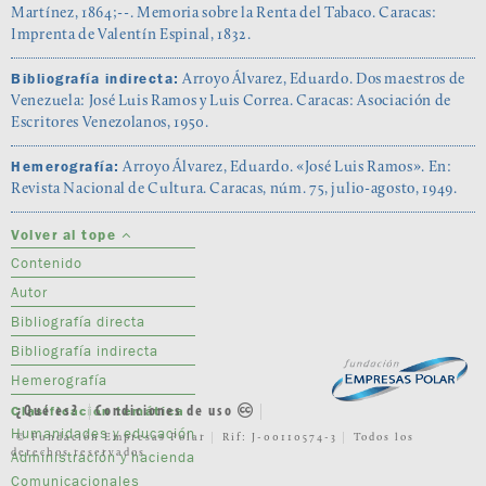
Martínez, 1864;--. Memoria sobre la Renta del Tabaco. Caracas:
Imprenta de Valentín Espinal, 1832.
Bibliografía indirecta:
Arroyo Álvarez, Eduardo. Dos maestros de
Venezuela: José Luis Ramos y Luis Correa. Caracas: Asociación de
Escritores Venezolanos, 1950.
Hemerografía:
Arroyo Álvarez, Eduardo. «José Luis Ramos». En:
Revista Nacional de Cultura. Caracas, núm. 75, julio-agosto, 1949.
Volver al tope
Contenido
Autor
Bibliografía directa
Bibliografía indirecta
Hemerografía
¿Qué es?
Condiciones de uso
Clasificación temática
Humanidades y educación
© Fundación Empresas Polar
Rif: J-00110574-3
Todos los
derechos reservados
Administración y hacienda
Comunicacionales