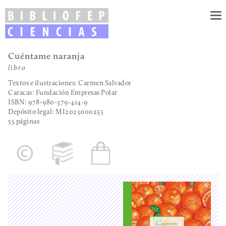
To
nav
Cuéntame naranja
libro
Textos e ilustraciones: Carmen Salvador
Caracas: Fundación Empresas Polar
ISBN: 978-980-379-414-9
Depósito legal:
MI2023000255
55 páginas