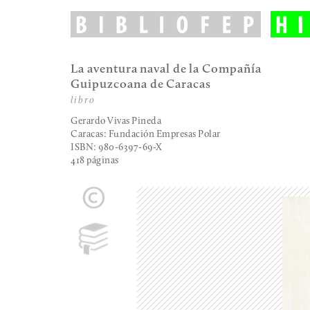
La aventura naval de la Compañía
Guipuzcoana de Caracas
libro
Gerardo Vivas Pineda
Caracas: Fundación Empresas Polar
ISBN: 980-6397-69-X
418 páginas