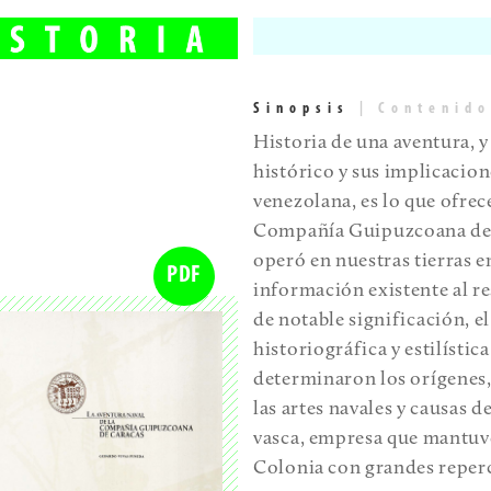
Sinopsis
|
Contenido
Historia de una aventura, 
histórico y sus implicacion
venezolana, es lo que ofrec
Compañía Guipuzcoana de C
operó en nuestras tierras en
PDF
información existente al r
de notable significación, e
historiográfica y estilístic
determinaron los orígenes, 
las artes navales y causas 
vasca, empresa que mantuvo
Colonia con grandes reperc