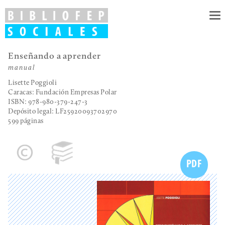
To
nav
Enseñando a aprender
manual
Lisette Poggioli
Caracas: Fundación Empresas Polar
ISBN: 978-980-379-247-3
Depósito legal:
LF25920093702970
599 páginas
PDF