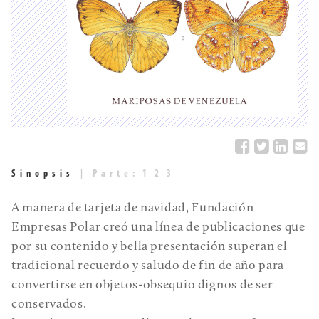
Sinopsis
|
Parte:
1
2
3
A manera de tarjeta de navidad, Fundación
Empresas Polar creó una línea de publicaciones que
por su contenido y bella presentación superan el
tradicional recuerdo y saludo de fin de año para
convertirse en objetos-obsequio dignos de ser
conservados.